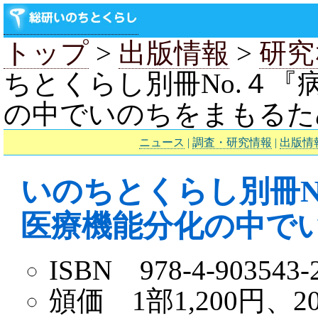
トップ
>
出版情報
>
研究
ちとくらし別冊No.４
の中でいのちをまもるた
ニュース
|
調査・研究情報
|
出版情
いのちとくらし別冊N
医療機能分化の中で
ISBN 978-4-903543-
頒価 1部1,200円、