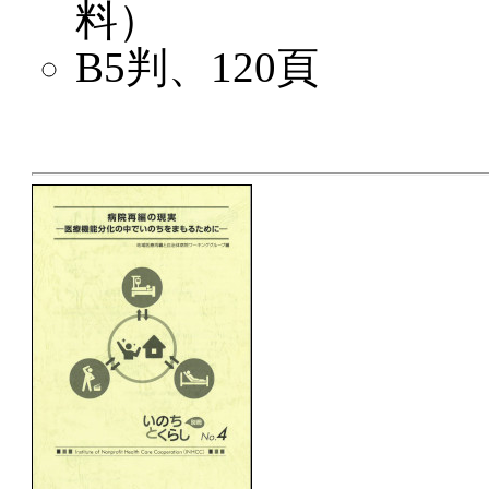
料）
B5判、120頁