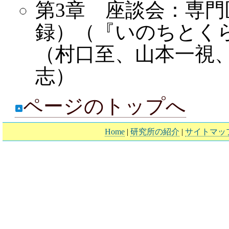
第3章 座談会：専
録）（『いのちとくら
（村口至、山本一視
志）
ページのトップへ
Home
|
研究所の紹介
|
サイトマッ