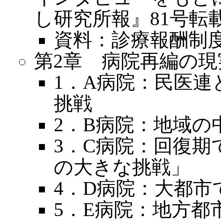
し研究所報』81号転
資料：診療報酬制
第2章 病院再編の
1．A病院：民医
挑戦
2．B病院：地域
3．C病院：回復
の大きな挑戦」
4．D病院：大都
5．E病院：地方